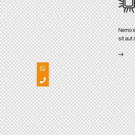
Nemo en
sit aut