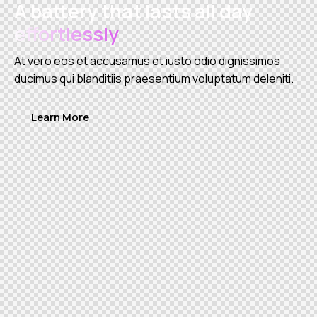
A battery that lasts all day
effortlessly
At vero eos et accusamus et iusto odio dignissimos
ducimus qui blanditiis praesentium voluptatum deleniti.
Learn More